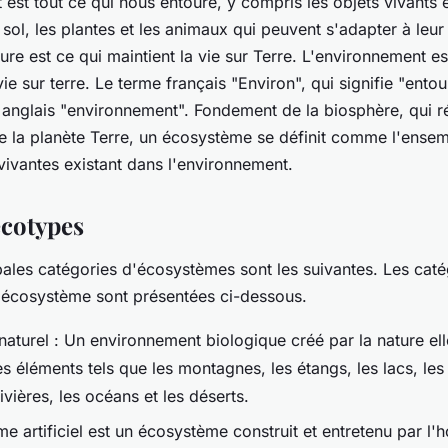
est tout ce qui nous entoure, y compris les objets vivants 
sol, les plantes et les animaux qui peuvent s'adapter à leu
ure est ce qui maintient la vie sur Terre. L'environnement est
vie sur terre. Le terme français "Environ", qui signifie "entou
 anglais "environnement". Fondement de la biosphère, qui ré
e la planète Terre, un écosystème se définit comme l'ensem
vivantes existant dans l'environnement.
écotypes
ales catégories d'écosystèmes sont les suivantes. Les catég
 l'écosystème sont présentées ci-dessous.
aturel : Un environnement biologique créé par la nature el
éléments tels que les montagnes, les étangs, les lacs, les 
rivières, les océans et les déserts.
 artificiel est un écosystème construit et entretenu par l'