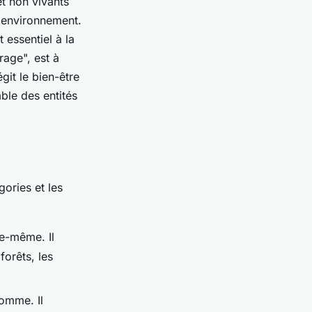
et non vivants
r environnement.
 essentiel à la
rage", est à
git le bien-être
ble des entités
ories et les
le-même. Il
forêts, les
homme. Il