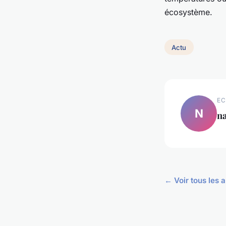
écosystème.
Actu
EC
N
na
← Voir tous les a