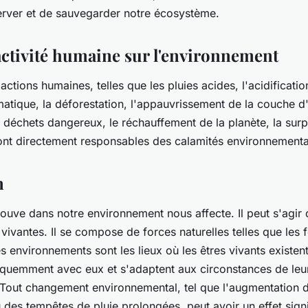
rver et de sauvegarder notre écosystème.
'activité humaine sur l'environnement
tions humaines, telles que les pluies acides, l'acidificatio
atique, la déforestation, l'appauvrissement de la couche d
s déchets dangereux, le réchauffement de la planète, la surp
 sont directement responsables des calamités environnementa
n
rouve dans notre environnement nous affecte. Il peut s'agir 
vivantes. Il se compose de forces naturelles telles que les
s environnements sont les lieux où les êtres vivants existent.
réquemment avec eux et s'adaptent aux circonstances de leu
Tout changement environnemental, tel que l'augmentation 
des tempêtes de pluie prolongées, peut avoir un effet signif