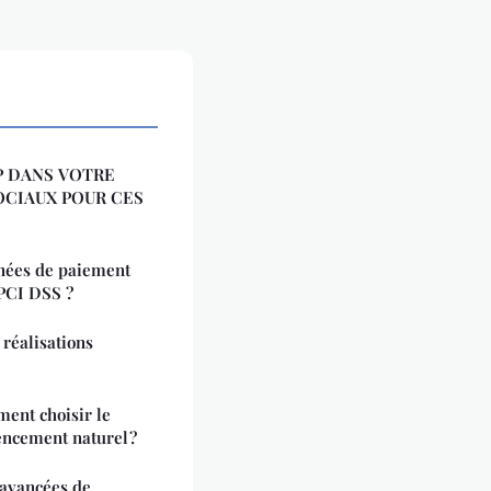
P DANS VOTRE
OCIAUX POUR CES
nées de paiement
PCI DSS ?
 réalisations
ent choisir le
encement naturel ?
 avancées de