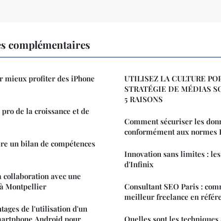
es complémentaires
r mieux profiter des iPhone
UTILISEZ LA CULTURE PO
STRATÉGIE DE MÉDIAS S
5 RAISONS
 pro de la croissance et de
Comment sécuriser les don
conformément aux normes 
aire un bilan de compétences
Innovation sans limites : les
d'Infinix
a collaboration avec une
à Montpellier
Consultant SEO Paris : comm
meilleur freelance en référ
tages de l'utilisation d'un
martphone Android pour
Quelles sont les techniques