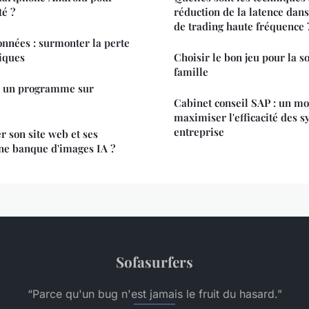
té ?
réduction de la latence dans
de trading haute fréquence 
nnées : surmonter la perte
iques
Choisir le bon jeu pour la s
famille
r un programme sur
Cabinet conseil SAP : un m
maximiser l'efficacité des s
entreprise
 son site web et ses
ne banque d'images IA ?
Sofasurfers
“Parce qu'un bug n'est jamais le fruit du hasard.”