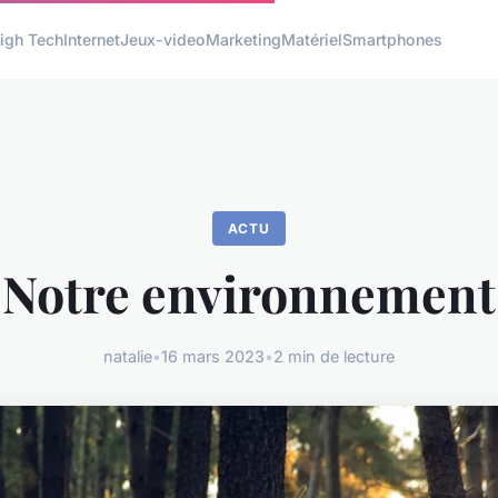
igh Tech
Internet
Jeux-video
Marketing
Matériel
Smartphones
ACTU
Notre environnement
natalie
•
16 mars 2023
•
2 min de lecture