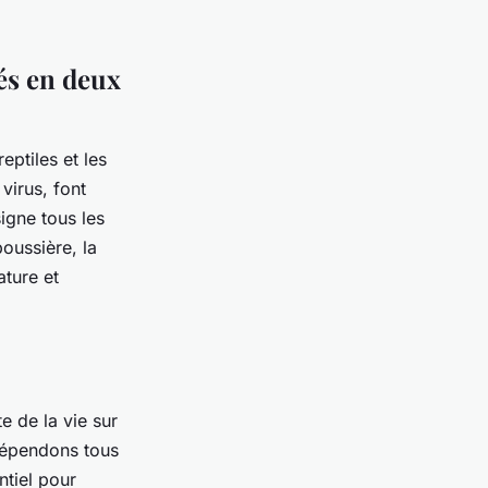
és en deux
eptiles et les
virus, font
igne tous les
poussière, la
ature et
e de la vie sur
 dépendons tous
ntiel pour