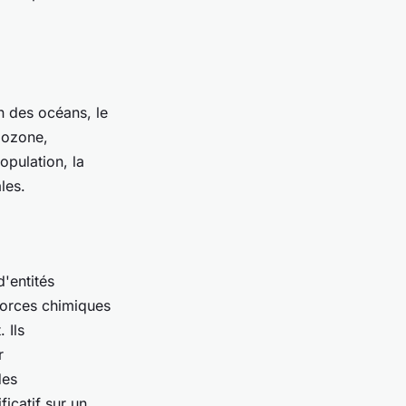
n des océans, le
'ozone,
opulation, la
les.
d'entités
 forces chimiques
 Ils
r
des
icatif sur un