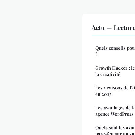
Actu — Lectur
Quels conseils pou
?
Growth Hacker : le
la créativité
Les 5 raisons de f
en 2023
Les avantages de l
agence WordPress 
Quels sont les avan
pare-feu sur un s