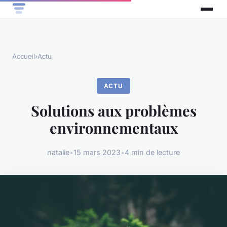
Accueil
›
Actu
ACTU
Solutions aux problèmes
environnementaux
natalie
•
15 mars 2023
•
4 min de lecture