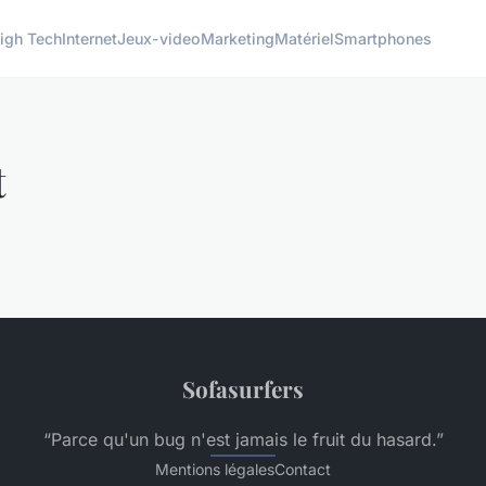
igh Tech
Internet
Jeux-video
Marketing
Matériel
Smartphones
t
Sofasurfers
“Parce qu'un bug n'est jamais le fruit du hasard.”
Mentions légales
Contact