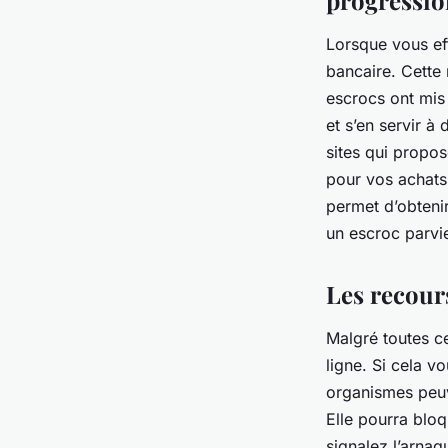
progressio
Lorsque vous eff
bancaire. Cette 
escrocs ont mis
et s’en servir à
sites qui propos
pour vos achats
permet d’obteni
un escroc parvie
Les recour
Malgré toutes c
ligne. Si cela v
organismes peuv
Elle pourra blo
signalez l’arnaq