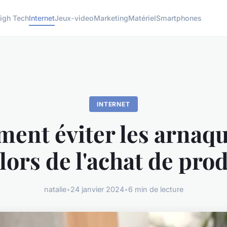
igh Tech
Internet
Jeux-video
Marketing
Matériel
Smartphones
INTERNET
ent éviter les arnaqu
 lors de l'achat de prod
natalie
•
24 janvier 2024
•
6 min de lecture