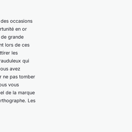
t des occasions
rtunité en or
s de grande
nt lors de ces
tirer les
frauduleux qui
vous avez
ur ne pas tomber
vous vous
ciel de la marque
’orthographe. Les