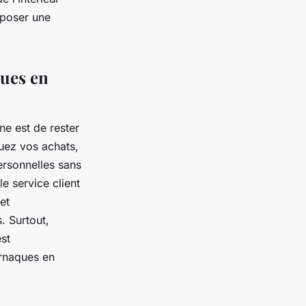
déposer une
ques en
ne est de rester
ctuez vos achats,
ersonnelles sans
e service client
et
. Surtout,
est
arnaques en