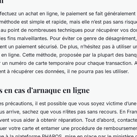
n
ectuez un achat en ligne, le paiement se fait généralement 
méthode est simple et rapide, mais elle n’est pas sans risque
 au point de nombreuses techniques pour récupérer vos do
 des fins malveillantes. Pour éviter ce genre de désagrément, 
ent un paiement sécurisé. De plus, n’hésitez pas à utiliser un
 en ligne. Cette méthode, proposée par la plupart des ban
r un numéro de carte temporaire pour chaque transaction. A
nt à récupérer ces données, il ne pourra pas les utiliser.
s en cas d’arnaque en ligne
es précautions, il est possible que vous soyez victime d’un
ous arrive, sachez que vous n’êtes pas sans recours. En Fran
ent vous aider à obtenir réparation. Tout d’abord, contact
quer votre carte et entamer une procédure de remboursement
ue à la plateforme PHAROS, mise en place par le ministère de