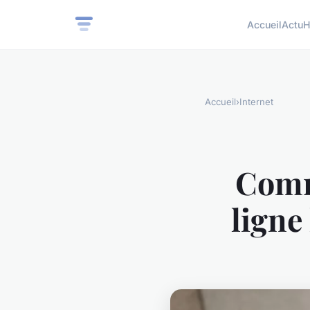
Accueil
Actu
H
Accueil
›
Internet
Comm
ligne