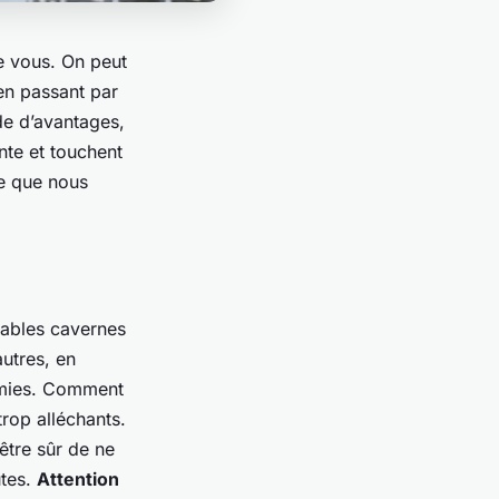
e vous. On peut
 en passant par
ude d’avantages,
nte et touchent
e que nous
itables cavernes
autres, en
nomies. Comment
trop alléchants.
 être sûr de ne
utes.
Attention